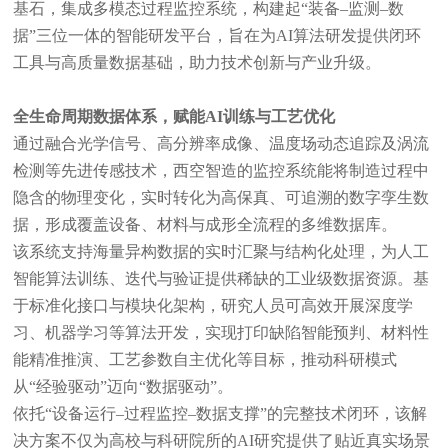
基石，集成多模态过程监控系统，构建起“装备–监测–数
据”三位一体的智能研发平台，旨在为AI算法研发提供闭环
工具与高质量数据基础，助力技术创新与产业升级。
全生命周期数据体系，赋能AI训练与工艺优化
通过融合光学信号、高分辨率成像、温度场动态追踪及涡流
检测等先进传感技术，西空智造的监控系统能将制造过程中
隐含的物理变化，实时转化为高保真、可追溯的数字孪生数
据，形成覆盖设备、材料与成形全流程的多维数据库。
该系统支持海量异构数据的实时汇聚与结构化处理，为人工
智能算法训练、迭代与验证提供稀缺的工业级数据资源。基
于标准化接口与模块化架构，研究人员可高效开展深度学
习、机器学习等算法开发，实现打印缺陷智能预判、材料性
能精准推演、工艺参数自主优化等目标，推动科研模式
从“经验驱动”迈向“数据驱动”。
依托“设备运行–过程监控–数据支撑”的完整技术闭环，该解
决方案不仅为高校与科研院所的AI研究提供了贴近真实场景