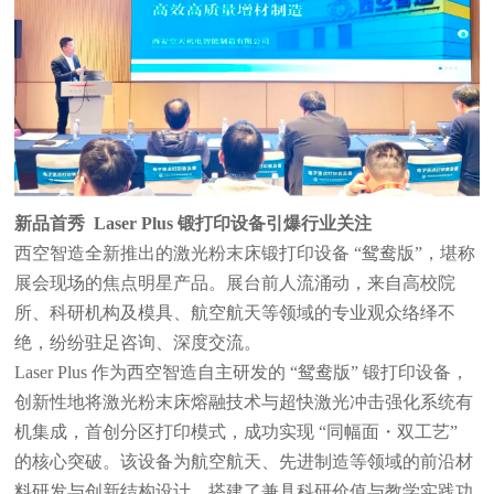
新品首秀 Laser Plus 锻打印设备引爆行业关注
西空智造全新推出的激光粉末床锻打印设备 “鸳鸯版”，堪称
展会现场的焦点明星产品。展台前人流涌动，来自高校院
所、科研机构及模具、航空航天等领域的专业观众络绎不
绝，纷纷驻足咨询、深度交流。
Laser Plus 作为西空智造自主研发的 “鸳鸯版” 锻打印设备，
创新性地将激光粉末床熔融技术与超快激光冲击强化系统有
机集成，首创分区打印模式，成功实现 “同幅面・双工艺”
的核心突破。该设备为航空航天、先进制造等领域的前沿材
料研发与创新结构设计，搭建了兼具科研价值与教学实践功