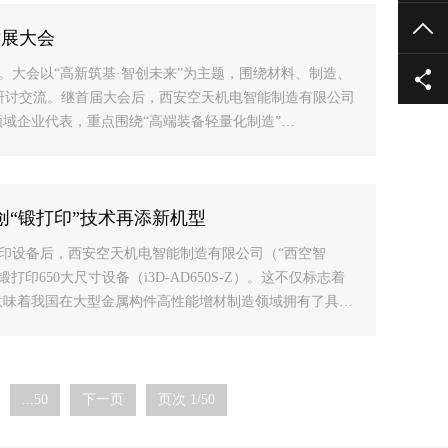
TO
发展大会
行。大会以“高新筑基·智创未来”为主题，围绕材料、制造、
研讨交流。继首届大会后，西安空天机电智能制造有限公司
领域企业代表，重点围绕“高端装备轻量化制造”…
创“锻打印”技术再添新机型
打印设备后，西安空天机电智能制造有限公司（“西空智
650大尺寸设备（i3D-AD650S-Z）。这不仅标志着
意味着我国在大型金属构件高性能增材制造领域拥有了具…
...50
下一页
页次 1/50