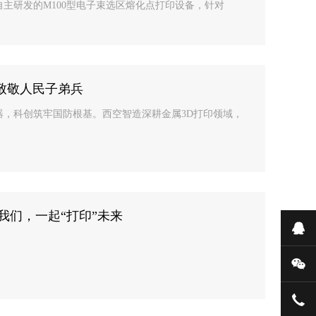
主研发的M100型电子束选区熔化点打印设备，针对
致敬人民子弟兵
，科创筑牢国防根基。西空智造深耕金属3D打印领域，
我们，一起“打印”未来
在
微
029